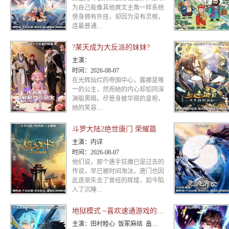
为自己能像其他爽文主角一样系统
傍身拥有外挂，却因为没有灵根，
连最普通....
?某天成为大反派的妹妹?
主演：
时间：
2026-08-07
在光辉灿烂的帝国中心，露娜是唯
一的公主，然而她的内心却如同深
渊般黑暗。尽管身披华丽的皇袍，
她的笑容....
斗罗大陆2绝世唐门 荣耀篇
主演：
内详
时间：
2026-08-07
他们说，那个唐手狂魔已是过去的
传说，早已被时间淘汰。唐门也因
此逐渐失去了曾经的辉煌，如今陷
入了沉睡....
地狱模式 ~喜欢速通游戏的玩家在废设定异世界无双~第二季
主演：
田村睦心 饭冢麻结 畠中祐 千本木彩花 石川英郎 大原沙耶香 小市真琴 杉田智和 千叶翔也 三宅麻理