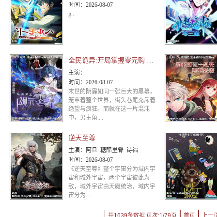
时间：
2026-08-07
g..
全民诡异:开局掌握零元购 动态漫画
主演：
时间：
2026-08-07
末世的阴霾如同一张巨大的黑幕，
笼罩着整个世界，街头巷尾充斥着
绝望与疯狂。而就在这一片混沌
中，男主角....
逆天至尊
主演：
阿旦 糖醋里脊 诗福
时间：
2026-08-07
《逆天至尊》整个宇宙分为域内宇
宙和域外宇宙，两个宇宙彼此为
敌，域外宇宙由天魔统治，域内宇
宙分为....
共1639条数据 页次:1/79页
首页
上一