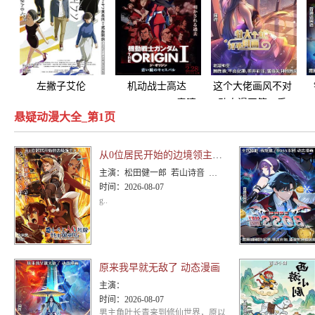
左撇子艾伦
机动战士高达
这个大佬画风不对
THEORIGIN1青瞳
动态漫画第一季
悬疑动漫大全_第1页
的卡斯巴尔
从0位居民开始的边境领主大人
主演：
松田健一郎 若山诗音 坂泰斗 伊藤美来 白石晴香 福山润 安田陆矢 阿保玛利亚 鲸 日笠阳子 东山奈
时间：
2026-08-07
g..
原来我早就无敌了 动态漫画
主演：
时间：
2026-08-07
男主角叶长青来到修仙世界，原以