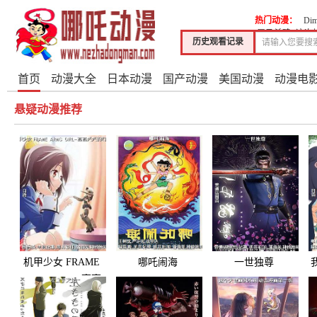
热门动漫：
Dim
辱马杀鸡~这次
历史观看记录
首页
动漫大全
日本动漫
国产动漫
美国动漫
动漫电
悬疑动漫推荐
机甲少女 FRAME
哪吒闹海
一世独尊
ARMS GIRL~高高
兴兴的幻境~